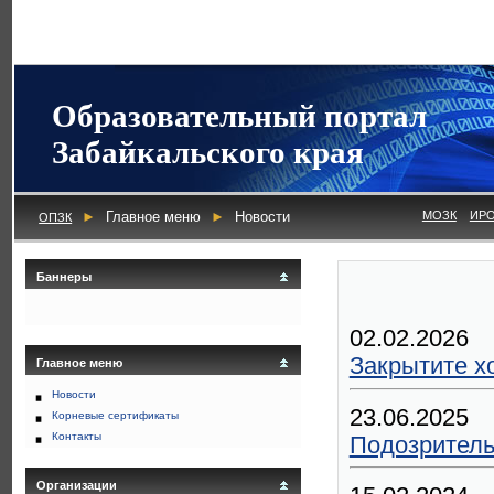
Образовательный портал
Забайкальского края
►
Главное меню
►
Новости
МОЗК
ИР
ОПЗК
Баннеры
02.02.2026
Закрытите х
Главное меню
Новости
23.06.2025
Корневые сертификаты
Контакты
Подозритель
Организации