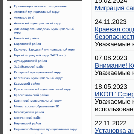
15.02.2024
Миграция са
Организации внешнего подчинения
Агинский муниципальный округ
Агинское (пгт)
24.11.2023
Акшинский муниципальный округ
Краевая соц
Александрово-Заводский муниципальный
округ
безопасност
Балейский район
Уважаемые к
Борзинский район
Газимуро-Заводский муниципальный округ
Горный (городской округ ЗАТО пос.)
07.08.2023
Дульдургинский район
Внимание! К
Забайкальский район
Уважаемые к
Каларский муниципальный округ
Калганский муниципальный округ
Карымский район
18.05.2023
Краснокаменский муниципальный округ
ИКОП "Сфер
Красночикойский район
Уважаемые к
Кыринский муниципальный округ
Министерство образования ЗК
использова
Могойтуйский район
Могочинский район
22.11.2022
Нерчинский район
Установка ан
Нерчинско-Заводский муниципальный округ