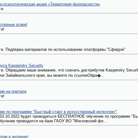
о-психологическая акция «Территория безопасности»
и.
терные атаки!
и!
ги. Подборка материалов по использованию платформы "Сферум"
уса Kaspersky Security
и. Обращаем ваше внимание, что скачать дистрибутив Kaspersky Securi
уки Забайкальского края, вы можете по ссылкеОбра�...
ии на портале
и!
ие по программе "Быстрый старт в искусственный интеллект"
по 03.10.2022 будет проводиться БЕСПЛАТНОЕ обучение по программе "Бы
бучение проводится на базе ГАОУ ВО "Московский фи...
пом в интернет