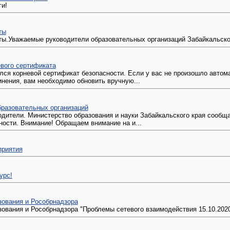
и!
ты
ты.Уважаемые руководители образовательных организаций Забайкальско
вого сертификата
ился корневой сертификат безопасности. Если у вас не произошло автом
инения, вам необходимо обновить вручную...
разовательных организаций
дители. Министерство образования и науки Забайкальского края сообщае
ности. Внимание! Обращаем внимание на и...
риятия
урс!
ования и Рособрнадзора
ования и Рособрнадзора "Проблемы сетевого взаимодействия 15.10.2020