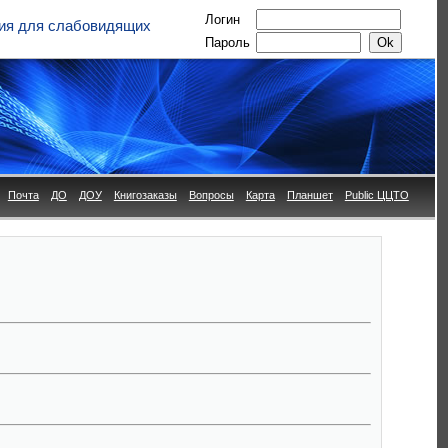
Логин
ия для слабовидящих
Пароль
Почта
ДО
ДОУ
Книгозаказы
Вопросы
Карта
Планшет
Public ЦЦТО