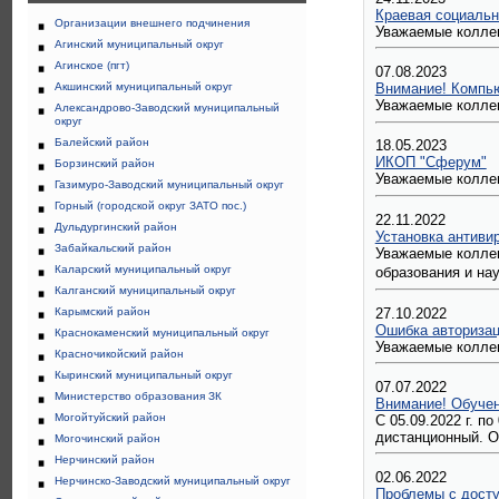
Краевая социальн
Организации внешнего подчинения
Уважаемые коллег
Агинский муниципальный округ
Агинское (пгт)
07.08.2023
Акшинский муниципальный округ
Внимание! Компью
Уважаемые коллег
Александрово-Заводский муниципальный
округ
Балейский район
18.05.2023
ИКОП "Сферум"
Борзинский район
Уважаемые колле
Газимуро-Заводский муниципальный округ
Горный (городской округ ЗАТО пос.)
22.11.2022
Дульдургинский район
Установка антивир
Забайкальский район
Уважаемые коллег
Каларский муниципальный округ
образования и на
Калганский муниципальный округ
27.10.2022
Карымский район
Ошибка авторизац
Краснокаменский муниципальный округ
Уважаемые коллег
Красночикойский район
Кыринский муниципальный округ
07.07.2022
Министерство образования ЗК
Внимание! Обучен
Могойтуйский район
С 05.09.2022 г. 
дистанционный. О
Могочинский район
Нерчинский район
02.06.2022
Нерчинско-Заводский муниципальный округ
Проблемы с досту