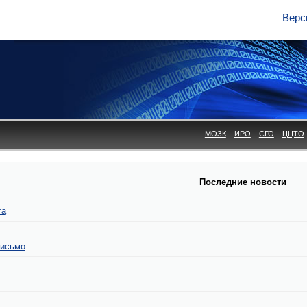
Верс
МОЗК
ИРО
СГО
ЦЦТО
Последние новости
га
письмо