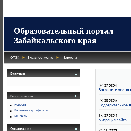
Образовательный портал
Забайкальского края
►
Главное меню
►
Новости
ОПЗК
Баннеры
02.02.2026
Закрытите хостин
Главное меню
23.06.2025
Подозрительное 
Новости
Корневые сертификаты
15.02.2024
Контакты
Миграция сайта
Организации
24.11.2023