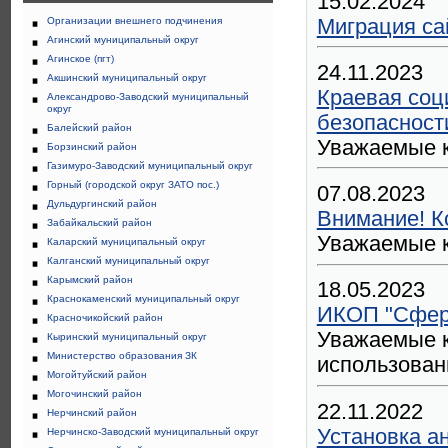
15.02.2024
Миграция са
Организации внешнего подчинения
Агинский муниципальный округ
Агинское (пгт)
24.11.2023
Акшинский муниципальный округ
Краевая соц
Александрово-Заводский муниципальный
округ
безопасност
Балейский район
Уважаемые к
Борзинский район
Газимуро-Заводский муниципальный округ
Горный (городской округ ЗАТО пос.)
07.08.2023
Дульдургинский район
Внимание! К
Забайкальский район
Уважаемые к
Каларский муниципальный округ
Калганский муниципальный округ
Карымский район
18.05.2023
Краснокаменский муниципальный округ
ИКОП "Сфер
Красночикойский район
Уважаемые к
Кыринский муниципальный округ
Министерство образования ЗК
использова
Могойтуйский район
Могочинский район
22.11.2022
Нерчинский район
Установка ан
Нерчинско-Заводский муниципальный округ