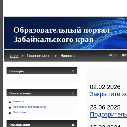
Образовательный портал
Забайкальского края
►
Главное меню
►
Новости
МОЗК
ИР
ОПЗК
Баннеры
02.02.2026
Закрытите х
Главное меню
Новости
23.06.2025
Корневые сертификаты
Контакты
Подозритель
Организации