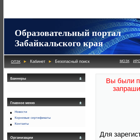
Образовательный портал
Забайкальского края
►
Кабинет
►
Безопасный поиск
МОЗК
ИР
ОПЗК
Баннеры
Вы были п
запраши
Главное меню
Новости
Корневые сертификаты
Контакты
Для зарегис
Организации