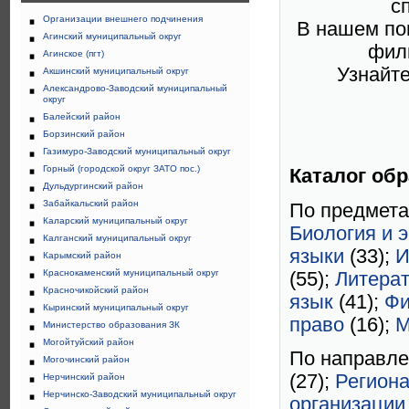
с
Организации внешнего подчинения
В нашем по
Агинский муниципальный округ
фил
Агинское (пгт)
Узнайте
Акшинский муниципальный округ
Александрово-Заводский муниципальный
округ
Балейский район
Борзинский район
Газимуро-Заводский муниципальный округ
Горный (городской округ ЗАТО пос.)
Каталог об
Дульдургинский район
Забайкальский район
По предмет
Каларский муниципальный округ
Биология и 
Калганский муниципальный округ
языки
(33);
И
Карымский район
Краснокаменский муниципальный округ
(55);
Литера
Красночикойский район
язык
(41);
Фи
Кыринский муниципальный округ
право
(16);
М
Министерство образования ЗК
Могойтуйский район
По направл
Могочинский район
(27);
Регион
Нерчинский район
Нерчинско-Заводский муниципальный округ
организации