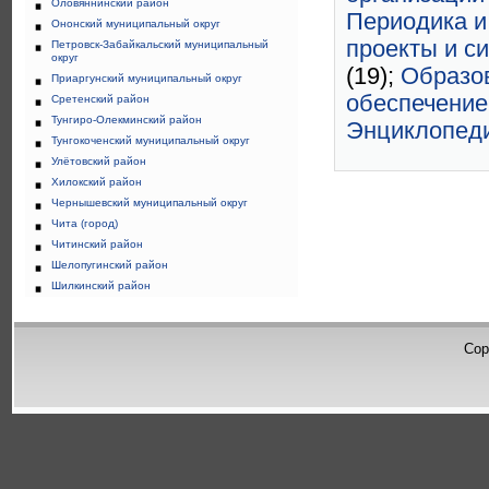
Оловяннинский район
Периодика и
Ононский муниципальный округ
проекты и с
Петровск-Забайкальский муниципальный
округ
(19);
Образо
Приаргунский муниципальный округ
обеспечение
Сретенский район
Тунгиро-Олекминский район
Энциклопеди
Тунгокоченский муниципальный округ
Улётовский район
Хилокский район
Чернышевский муниципальный округ
Чита (город)
Читинский район
Шелопугинский район
Шилкинский район
Cop